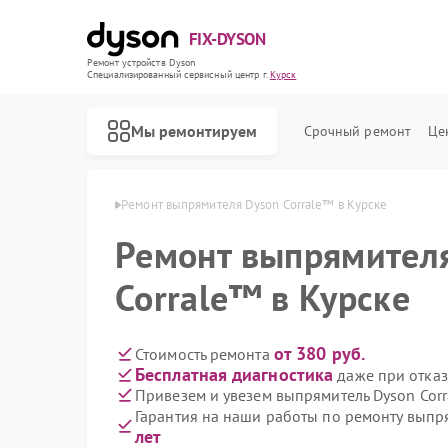
FIX-DYSON
Ремонт устройств Dyson
Специализированный cервисный центр г.
Курск
Мы ремонтируем
Срочный ремонт
Це
лей Dyson в Курске
Ремонт выпрямителя Dyson Corrale™ в Курске
Ремонт выпрямител
Corrale™ в Курске
от 380 руб.
Стоимость ремонта
Бесплатная диагностика
даже при отказ
Привезем и увезем выпрямитель Dyson Cor
Гарантия на наши работы по ремонту выпр
лет
Ремонт вертикальных пылесосов Dyson
Ремонт роботов-пылесосов Dyson
Ремонт сушилок для рук Dyson
Ремонт увлажнителей воздуха Dyson
Ремонт очистителей воздуха Dyson