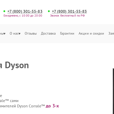
+7 (800) 301-55-83
+7 (800) 301-55-83
Ежедневно, с 10:00 до 20:00
Звонок бесплатный по РФ
ны
О нас
Отзывы
Доставка
Гарантии
Акции и скидки
Зая
я Dyson
е
rale™ сами
до 3-х
ямителей Dyson Corrale™