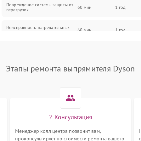
Повреждение системы защиты от
60 мин
1 год
перегрузок
Неисправность нагревательных
60 мин
1 год
пластин
Поломка кнопки включения/
60 мин
1 год
выключения
Этапы ремонта выпрямителя Dyson
Неисправность регулятора
60 мин
1 год
температуры
Повреждение сетевого шнура
60 мин
1 год
Неисправность системы
60 мин
1 год
2. Консультация
автоматического отключения
Менеджер колл центра позвонит вам,
Поломка системы защиты от
проконсультирует по стоимости ремонта вашего
60 мин
1 год
перегрева