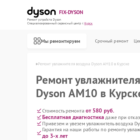
FIX-DYSON
Ремонт устройств Dyson
Специализированный cервисный центр г.
Курск
Мы ремонтируем
Срочный ремонт
Це
духа Dyson в Курске
Ремонт увлажнителя воздуха Dyson AM10 в Курске
Ремонт увлажнителя
Dyson AM10 в Курск
от 580 руб.
Стоимость ремонта
Бесплатная диагностика
даже при отказ
Привезем и увезем увлажнитель воздуха D
Гарантия на наши работы по ремонту увла
до 3-х лет
Ремонт вертикальных пылесосов Dyson
Ремонт роботов-пылесосов Dyson
Ремонт сушилок для рук Dyson
Ремонт очистителей воздуха Dyson