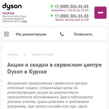
+7 (800) 301-55-83
Ежедневно, с 10:00 до 20:00
FIX-DYSON
+7 (800) 301-55-83
Ремонт устройств Dyson
Специализированный
Звонок бесплатный по РФ
cервисный центр г.
Курск
Мы ремонтируем
Позвонить
Главная
Акции и скидки
Акции и скидки в сервисном центре
Dyson в Курске
Актуальные предложения сервисного центра:
сезонные скидки, специальные цены на
комплектующие, акции на диагностику и
приоритетное обслуживание. Здесь публикуются
Ремонт вертикальных пылесосов Dyson
Ремонт роботов-пылесосов Dyson
Ремонт увлажнителей воздуха Dyson
Ремонт очистителей воздуха Dyson
условия участия, сроки действия и требования
(например, при записи онлайн или при сдаче