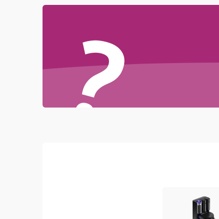
Проблемы с механикой
?
Батарея
Режим работы
Программные сбои