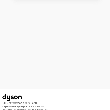
СЦ krs.fixdyson-fix.ru - сеть
сервисных центров в Курске по
ремонту и обслуживанию техники