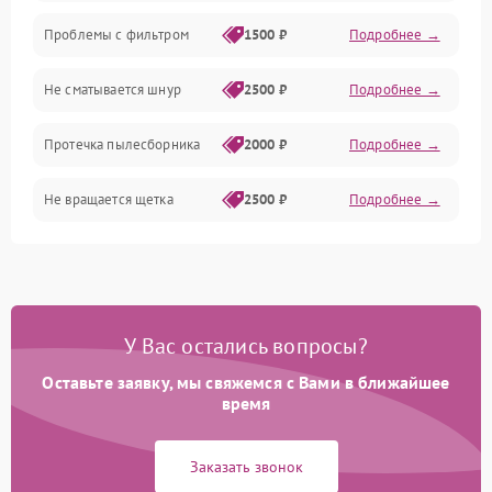
Проблемы с фильтром
1500 ₽
Подробнее →
Не сматывается шнур
2500 ₽
Подробнее →
Протечка пылесборника
2000 ₽
Подробнее →
Не вращается щетка
2500 ₽
Подробнее →
Шум при работе
2500 ₽
Подробнее →
Поломка контейнера для
1500 ₽
Подробнее →
пыли
У Вас остались вопросы?
Оставьте заявку, мы свяжемся с Вами в ближайшее
Плохая уборка шерсти
2400 ₽
Подробнее →
или волос
время
Заказать звонок