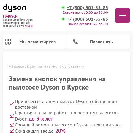
+7 (800) 301-55-83
Ежедневно, с 10:00 до 20:00
FIX-DYSON
+7 (800) 301-55-83
Ремонт устройств Dyson
Специализированный
Звонок бесплатный по РФ
cервисный центр г.
Курск
Мы ремонтируем
Позвонить
урске
Пылесос Dyson замена кнопок управления
Замена кнопок управления на
пылесосе Dyson в Курске
Привезем и увезем пылесос Dyson собственной
доставкой
Гарантия на наши работы по ремонту пылесосов
до 3-х лет
Dyson
Ремонт вертикальных пылесосов Dyson
Ремонт роботов-пылесосов Dyson
Ремонт увлажнителей воздуха Dyson
Ремонт очистителей воздуха Dyson
Срочный ремонт пылесосов Dyson в течении часа
20%
Скидка для вас до