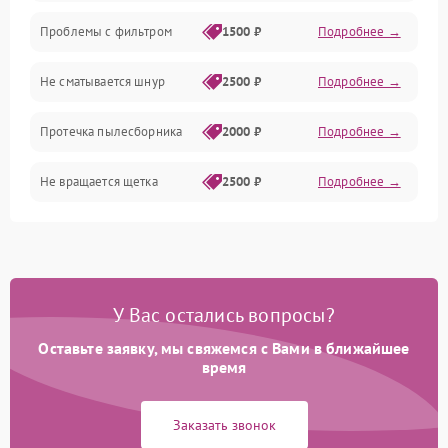
Проблемы с фильтром
1500 ₽
Подробнее →
Не сматывается шнур
2500 ₽
Подробнее →
Протечка пылесборника
2000 ₽
Подробнее →
Не вращается щетка
2500 ₽
Подробнее →
Шум при работе
2500 ₽
Подробнее →
Поломка контейнера для
1500 ₽
Подробнее →
пыли
У Вас остались вопросы?
Оставьте заявку, мы свяжемся с Вами в ближайшее
Плохая уборка шерсти
2400 ₽
Подробнее →
или волос
время
Заказать звонок