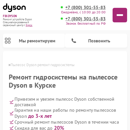
+7 (800) 301-55-83
Ежедневно, с 10:00 до 20:00
FIX-DYSON
+7 (800) 301-55-83
Ремонт устройств Dyson
Специализированный
Звонок бесплатный по РФ
cервисный центр г.
Курск
Мы ремонтируем
Позвонить
урске
Пылесос Dyson ремонт гидросистемы
Ремонт гидросистемы на пылесосе
Dyson в Курске
Привезем и увезем пылесос Dyson собственной
доставкой
Гарантия на наши работы по ремонту пылесосов
до 3-х лет
Dyson
Ремонт вертикальных пылесосов Dyson
Ремонт роботов-пылесосов Dyson
Ремонт увлажнителей воздуха Dyson
Ремонт очистителей воздуха Dyson
Срочный ремонт пылесосов Dyson в течении часа
20%
Скидка для вас до