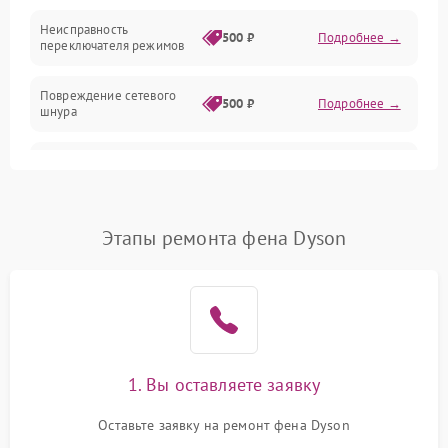
Неисправность
500 ₽
Подробнее →
переключателя режимов
Повреждение сетевого
500 ₽
Подробнее →
шнура
Неисправность
300 ₽
Подробнее →
термопредохранителя
Неисправность системы
Этапы ремонта фена Dyson
1000 ₽
Подробнее →
охлаждения
Повреждение проводов
500 ₽
Подробнее →
внутри устройства
Неисправность
500 ₽
Подробнее →
индикатора работы
1. Вы оставляете заявку
Оставьте заявку на ремонт фена Dyson
Поломка системы
1500 ₽
Подробнее →
ионизации (если есть)