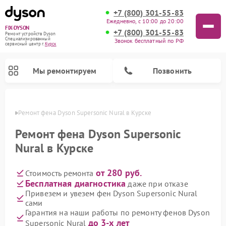
+7 (800) 301-55-83
Ежедневно, с 10:00 до 20:00
FIX-DYSON
+7 (800) 301-55-83
Ремонт устройств Dyson
Специализированный
Звонок бесплатный по РФ
cервисный центр г.
Курск
Мы ремонтируем
Позвонить
урске
Ремонт фена Dyson Supersonic Nural в Курске
Ремонт фена Dyson Supersonic
Nural в Курске
от 280 руб.
Стоимость ремонта
Бесплатная диагностика
даже при отказе
Привезем и увезем фен Dyson Supersonic Nural
сами
Ремонт вертикальных пылесосов Dyson
Ремонт роботов-пылесосов Dyson
Ремонт увлажнителей воздуха Dyson
Ремонт очистителей воздуха Dyson
Гарантия на наши работы по ремонту фенов Dyson
до 3-х лет
Supersonic Nural