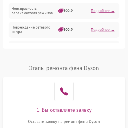
Неисправность
500 ₽
Подробнее →
переключателя режимов
Повреждение сетевого
500 ₽
Подробнее →
шнура
Неисправность
300 ₽
Подробнее →
термопредохранителя
Неисправность системы
Этапы ремонта фена Dyson
1000 ₽
Подробнее →
охлаждения
Повреждение проводов
500 ₽
Подробнее →
внутри устройства
Неисправность
500 ₽
Подробнее →
индикатора работы
1. Вы оставляете заявку
Оставьте заявку на ремонт фена Dyson
Поломка системы
1500 ₽
Подробнее →
ионизации (если есть)