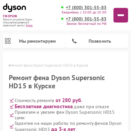
+7 (800) 301-55-83
Ежедневно, с 10:00 до 20:00
FIX-DYSON
+7 (800) 301-55-83
Ремонт устройств Dyson
Специализированный
Звонок бесплатный по РФ
cервисный центр г.
Курск
Мы ремонтируем
Позвонить
урске
Ремонт фена Dyson Supersonic HD15 в Курске
Ремонт фена Dyson Supersonic
HD15 в Курске
от 280 руб.
Стоимость ремонта
Бесплатная диагностика
даже при отказе
Привезем и увезем фен Dyson Supersonic HD15
сами
Ремонт вертикальных пылесосов Dyson
Ремонт роботов-пылесосов Dyson
Ремонт увлажнителей воздуха Dyson
Ремонт очистителей воздуха Dyson
Гарантия на наши работы по ремонту фенов Dyson
до 3-х лет
Supersonic HD15